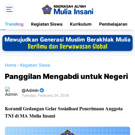
Trending
Kegiatan Siswa
Kurikulum
Pembelajaran
Home
›
Kegiatan Siswa
Panggilan Mengabdi untuk Negeri
Admin
Tuesday, February 24, 2026
Premium
Koramil Gedangan Gelar Sosialisasi Penerimaan Anggota
By
TNI di MA Mulia Insani
Raushan
Design
With