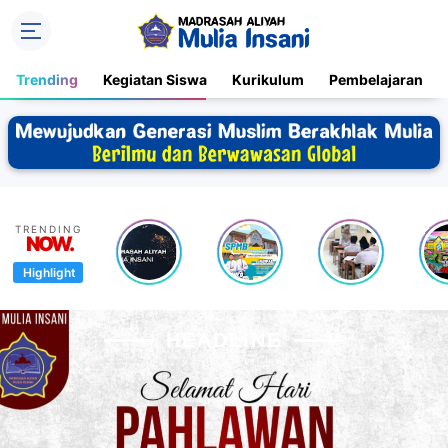
Trending
Kegiatan Siswa
Kurikulum
Pembelajaran
Indonesian Channels
TRENDING
NOW.
Highlight
HEADLINE