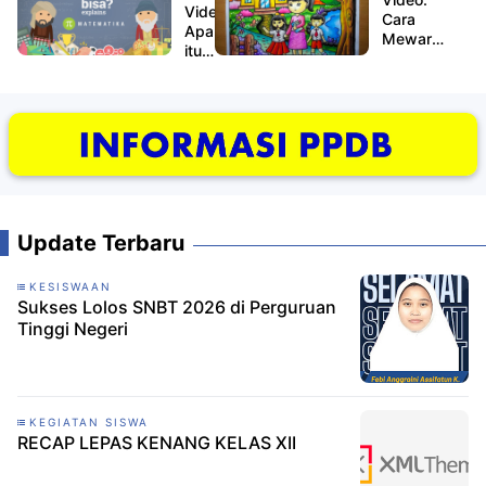
Video:
Cara
Apa
Mewarnai
itu
Yang
Matematika?
Baik
Update Terbaru
KESISWAAN
Sukses Lolos SNBT 2026 di Perguruan
Tinggi Negeri
KEGIATAN SISWA
RECAP LEPAS KENANG KELAS XII